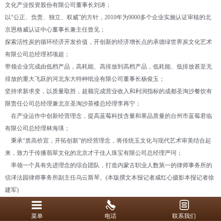
文化产业投资股份有限公司董事长刘涛；
以“公正、负责、独立、权威”的方针，2010年为9000多个企业实施认证审核的北
京恩格威认证中心董事长兼主任曾见；
探索活性炭的循环经济开发价值，开创新的经济增长点的承德绿世界炭文化艺术
有限公司总经理祁项超；
带领企业完成由低档产品，高耗能、高排放到高档产品，低耗能、低排放甚至无
排放的重大飞跃的河北东大特种纸业有限公司董事长杨俊玉；
坚持求新求变，以质量取胜，超额完成营业收入和利润指标的成都圣淘沙餐饮有
限责任公司总经理兼北京圣淘沙茶楼总经理李再宁；
在产业运作中创新经营理念，提高蓝莓科技含量和果品质量的台州市蓝莓君临
有限公司总经理林海瑛；
秉承“质高价宜，开拓创新”的经营理念，将传统玉文化与现代艺术审美结合起
来，致力于传播翡翠文化的北京才子佳人珠宝有限公司总经理严珂；
率领一个具有先进理念的综合团队，打造内蒙古职业人数第一的律师事务所的
信泽法园律师事务所副主任乌云斯琴。(本版撰文本报记者咸红心摄影本报记者徐
建军)
菜单
电话
联系我们