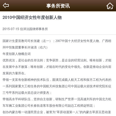
事务所资讯
2010中国经济女性年度创新人物
2015-07-15 信泽法园律师事务所
国家计生委宣教司司长张建（左一）；2007中国十大经济女性年度人物、广西梧
州中恒集团董事长许淑清（右六）
年度创新人物概念词
优胜劣汰，是社会的生存法则；竞争获胜，是企业的经营法则。唯有创新，才能
在发展中永不败落；唯有创新，才能在时代的变化中领先。创新是推动企业向前
发展的力量所在。
带领一支富有创新精神的技术队伍，圆满完成载人航天工程和探月工程为代表的
一系列国家重大工程任务的中国航天科技集团公司中国运载火箭技术研究院长征
三号甲系列运载火箭总设计师姜杰；
带领高水平科研队伍，坚持自主创新，研制生产世界一流高速列车的中国北方机
车车辆工业集团公司长春轨道客车股份有限公司副总工程师赵明花；
创办内蒙古唯一动漫民营企业，被誉为“草原动漫第一人”的内蒙古草原豆思动漫