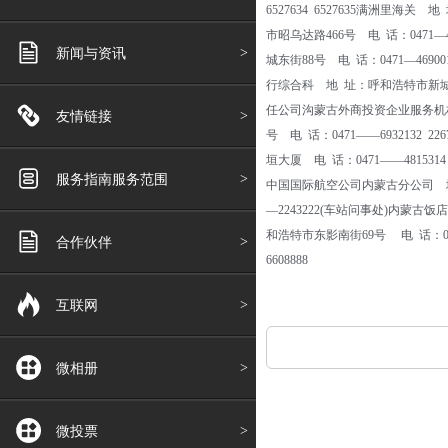
6527634 6527635满洲里
市昭乌达路466号 电 话：0471
新闻与资讯
城东街88号 电 话：0471—46
行综合科 地 址：呼和浩特市新城南
任公司沟蒙古外商投资企业服务机构 
友情链接
号 电 话：0471——6932132
垣大厦 电 话：0471——48153
服务指南服务范围
中国国际航空公司内蒙古分公司 地 
—2243222(车站问事处)内蒙古
和浩特市东影南街69号 电 话：0
合作伙伴
6608888
互联网
微相册
微投票