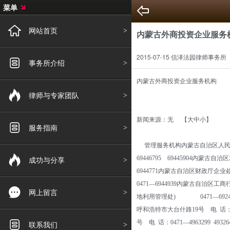
菜单
网站首页
内蒙古外商投资企业服务
2015-07-15 信泽法园律师事务所
事务所介绍
内蒙古外商投资企业服务机构
律师与专家团队
新闻来源：无 【大中小】
服务指南
管理服务机构内蒙古自治区人民政府 
成功与分享
69446795 69445904内
6944771内蒙古自治区财政厅企业
0471—6944939内蒙古自治区
网上留言
地利用管理处) 0471—6924
呼和浩特市大台什路19号 电 话：0
号 电 话：0471—4963299 
联系我们