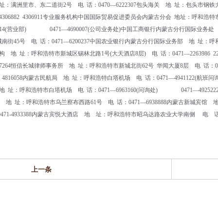
海关 地 址：满洲里市、东二道街2号 电 话：0470—6222307包头海关 地 址：包头市
—4306882 4306911专业服务机构中国国际贸易促进委员会内蒙古分会 地址：呼和浩特
90014(营业部) 0471—4690007(公司业务处)中国工商银行内蒙古分行国际业务处
街45号 电 话：0471—6200237中国农业银行内蒙古分行国际业务部 地 址：呼
地 址：呼和浩特市新城区锡林北路1号(大天酒店8层) 电 话：0471—2263986
 2267264恒信长城律师事务所 地 址：呼和浩特市新城北街62号 华闻大厦8层 电 话：0
14 4816058内蒙古民航局 地 址：呼和浩特白塔机场 电 话：0471—4941122(航
址：呼和浩特市白塔机场 电 话：0471—6963160(问询处) 0471—49252
饭店 地 址：呼和浩特市乌兰察布西路61号 电 话：0471—6938888内蒙古新城宾馆
471-4933388内蒙古宾悦大酒店 地 址：呼和浩特市昭乌达路农业大学南侧 电 话：0
上一条