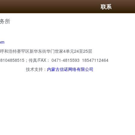
联系
务所
om
呼和浩特赛罕区新华东街华门世家4单元24至25层
104858515；传真/FAX： 0471-4815593 18547112464
支持：
内蒙古信诺网络有限公司